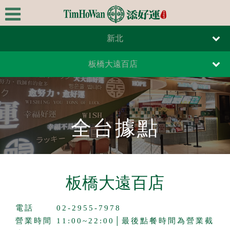
新北
首頁
台北
板橋大遠百店
關於我們
桃園
新店裕隆城店
極品美饌
新竹
最新消息
全台據點
台中
全台據點
台南
高雄
線上訂餐
板橋大遠百店
線上訂位
電話
02-2955-7978
連絡我們
營業時間
11:00~22:00│最後點餐時間為營業截