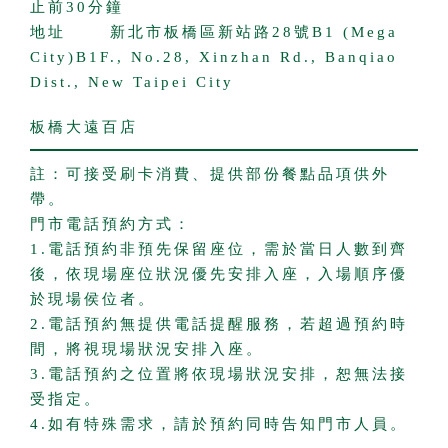
止前30分鐘
地址
新北市板橋區新站路28號B1 (Mega
City)B1F., No.28, Xinzhan Rd., Banqiao
Dist., New Taipei City
© 2014 添好運
All rights reserved.
板橋大遠百店
註：可接受刷卡消費、提供部份餐點品項供外
帶。
門市電話預約方式：
1.電話預約非預先保留座位，需於當日人數到齊
後，依現場座位狀況優先安排入座，入場順序優
於現場侯位者。
2.電話預約無提供電話提醒服務，若超過預約時
間，將視現場狀況安排入座。
3.電話預約之位置將依現場狀況安排，恕無法接
受指定。
4.如有特殊需求，請於預約同時告知門市人員。