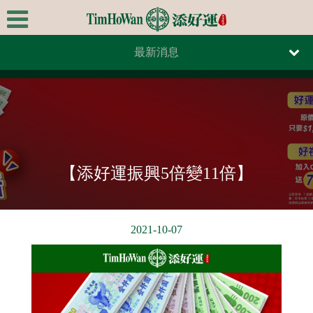
最新消息
首頁
報紙報導
關於我們
雜誌報導
極品美饌
最新消息
【添好運振興5倍變11倍】
全台據點
線上訂餐
2021-10-07
線上訂位
連絡我們