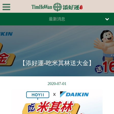
最新消息
首頁
報紙報導
關於我們
雜誌報導
極品美饌
最新消息
【添好運-吃米其林送大金】
全台據點
線上訂餐
2020-07-01
線上訂位
連絡我們