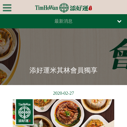
最新消息
首頁
報紙報導
關於我們
雜誌報導
極品美饌
最新消息
添好運米其林會員獨享
全台據點
線上訂餐
2020-02-27
線上訂位
連絡我們