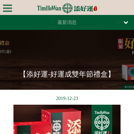
最新消息
首頁
報紙報導
關於我們
雜誌報導
極品美饌
最新消息
【添好運-好運成雙年節禮盒】
全台據點
線上訂餐
2019-12-23
線上訂位
連絡我們