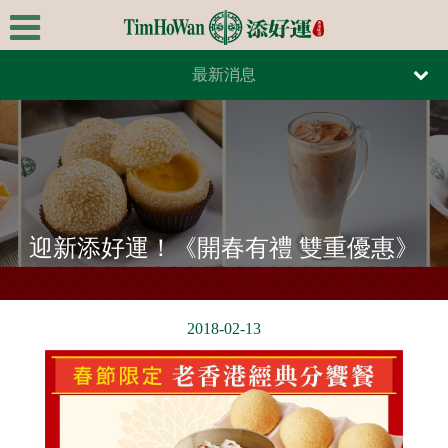
最新消息
首頁
報紙報導
關於我們
雜誌報導
極品美饌
最新消息
迎新添好運！《開春有禮 雙重優惠》
全台據點
線上訂餐
2018-02-13
線上訂位
連絡我們