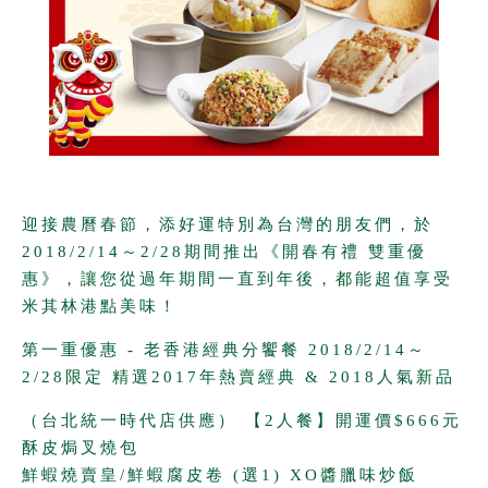
© 2014 添好運
All rights reserved.
迎接農曆春節，添好運特別為台灣的朋友們，於
2018/2/14～2/28期間推出《開春有禮 雙重優
惠》，讓您從過年期間一直到年後，都能超值享受
米其林港點美味！
第一重優惠 - 老香港經典分饗餐 2018/2/14～
2/28限定 精選2017年熱賣經典 & 2018人氣新品
（台北統一時代店供應） 【2人餐】開運價$666元
酥皮焗叉燒包
鮮蝦燒賣皇/鮮蝦腐皮卷 (選1) XO醬臘味炒飯