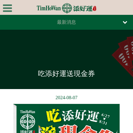
最新消息
首頁
報紙報導
關於我們
雜誌報導
極品美饌
最新消息
吃添好運送現金券
全台據點
線上訂餐
2024-08-07
線上訂位
連絡我們