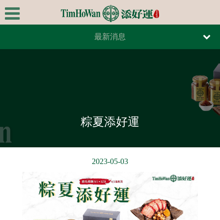
最新消息
首頁
報紙報導
關於我們
雜誌報導
極品美饌
最新消息
粽夏添好運
全台據點
線上訂餐
2023-05-03
線上訂位
連絡我們