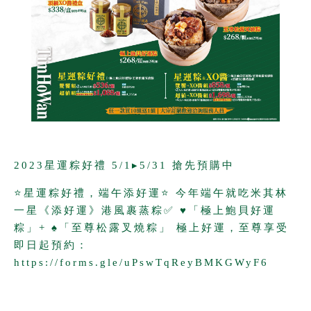
© 2014 添好運
All rights reserved.
2023星運粽好禮 5/1▸5/31 搶先預購中
⭐星運粽好禮，端午添好運⭐ 今年端午就吃米其林
一星《添好運》港風裹蒸粽✅ ♥「極上鮑貝好運
粽」+ ♠「至尊松露叉燒粽」 極上好運，至尊享受
即日起預約：
https://forms.gle/uPswTqReyBMKGWyF6