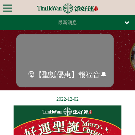
最新消息
首頁
報紙報導
關於我們
雜誌報導
極品美饌
最新消息
🎅【聖誕優惠】報福音🔔
全台據點
線上訂餐
2022-12-02
線上訂位
連絡我們