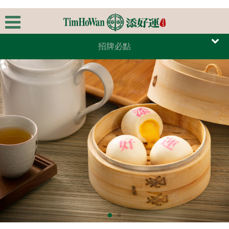
招牌必點
首頁
主食
關於我們
蒸點
極品美饌
煎/炸點
最新消息
腸粉
全台據點
時蔬/湯品
甜品
線上訂餐
特色飲品
線上訂位
連絡我們