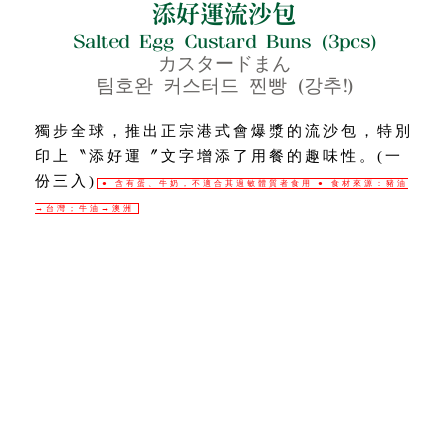
添好運流沙包
Salted Egg Custard Buns (3pcs)
カスタードまん
팀호완 커스터드 찐빵 (강추!)
© 2014 添好運
All rights reserved.
獨步全球，推出正宗港式會爆漿的流沙包，特別
印上〝添好運〞文字增添了用餐的趣味性。(一
份三入)
● 含有蛋、牛奶，不適合其過敏體質者食用 ● 食材來源：豬油
→台灣；牛油→澳洲